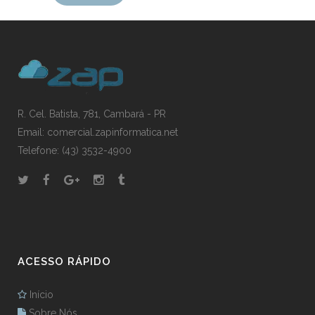
R. Cel. Batista, 781, Cambará - PR
Email: comercial.zapinformatica.net
Telefone: (43) 3532-4900
ACESSO RÁPIDO
Início
Sobre Nós