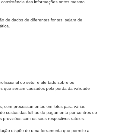
a consistência das informações antes mesmo
ão de dados de diferentes fontes, sejam de
tica.
rofissional do setor é alertado sobre os
nos que seriam causados pela perda da validade
is, com processamentos em lotes para várias
de custos das folhas de pagamento por centros de
s provisões com os seus respectivos rateios.
olução dispõe de uma ferramenta que permite a