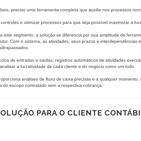
beis, preciso uma ferramenta completa que auxilie nos processos nor
 controles e otimizar processos para que seja possível maximizar a luc
 este segmento, a solução se diferencia por sua amplitude de ferram
ecutor. Com o sistema, as atividades, seus prazos e interdependências
ultrapassados.
colos de entradas e saídas, registros automáticos de atividades execu
nalisar a lucratividade de cada cliente e do negócio como um todo.
proporciona análises de fluxo de caixa precisas e a qualquer momento,
ra do escopo contratado sem a respectiva cobrança.
SOLUÇÃO PARA O CLIENTE CONTÁBI