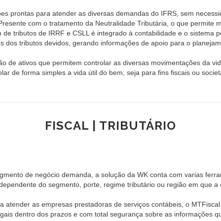
ações prontas para atender as diversas demandas do IFRS, sem necessi
r Presente com o tratamento da Neutralidade Tributária, o que permite m
o de tributos de IRRF e CSLL é integrado à contabilidade e o sistema p
 dos tributos devidos, gerando informações de apoio para o planejame
ão de ativos que permitem controlar as diversas movimentações da vi
lar de forma simples a vida útil do bem, seja para fins fiscais ou socie
FISCAL | TRIBUTÁRIO
 segmento de negócio demanda, a solução da WK conta com varias fer
dependente do segmento, porte, regime tributário ou região em que a
a atender as empresas prestadoras de serviços contábeis, o MTFisca
egais dentro dos prazos e com total segurança sobre as informações 