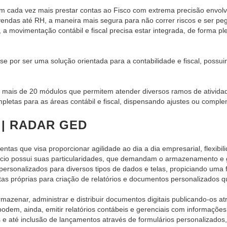
am cada vez mais prestar contas ao Fisco com extrema precisão envol
ndas até RH, a maneira mais segura para não correr riscos e ser pego 
 a movimentação contábil e fiscal precisa estar integrada, de forma p
se por ser uma solução orientada para a contabilidade e fiscal, poss
ais de 20 módulos que permitem atender diversos ramos de atividad
pletas para as áreas contábil e fiscal, dispensando ajustes ou compl
 | RADAR GED
as que visa proporcionar agilidade ao dia a dia empresarial, flexibi
cio possui suas particularidades, que demandam o armazenamento e g
ersonalizados para diversos tipos de dados e telas, propiciando uma f
s próprias para criação de relatórios e documentos personalizados q
azenar, administrar e distribuir documentos digitais publicando-os a
dem, ainda, emitir relatórios contábeis e gerenciais com informações
e até inclusão de lançamentos através de formulários personalizados