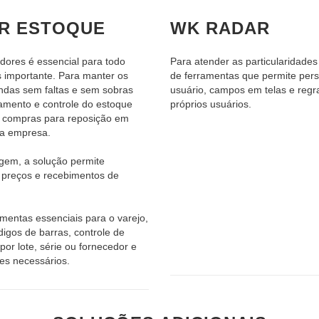
AR ESTOQUE
WK RADAR
dores é essencial para todo
Para atender as particularidade
is importante. Para manter os
de ferramentas que permite pers
das sem faltas e sem sobras
usuário, campos em telas e regr
amento e controle do estoque
próprios usuários.
e compras para reposição em
da empresa.
gem, a solução permite
 preços e recebimentos de
amentas essenciais para o varejo,
igos de barras, controle de
por lote, série ou fornecedor e
tes necessários.