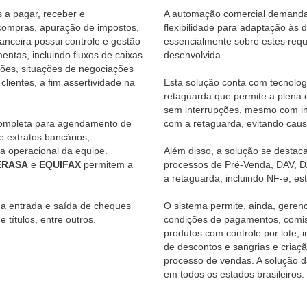
 a pagar, receber e
A automação comercial demanda
compras, apuração de impostos,
flexibilidade para adaptação às
anceira possui controle e gestão
essencialmente sobre estes requi
ntas, incluindo fluxos de caixas
desenvolvida.
ções, situações de negociações
 clientes, a fim assertividade na
Esta solução conta com tecnologi
retaguarda que permite a plena o
sem interrupções, mesmo com in
 completa para agendamento de
com a retaguarda, evitando caus
 extratos bancários,
a operacional da equipe.
Além disso, a solução se destaca 
ERASA
e
EQUIFAX
permitem a
processos de Pré-Venda, DAV, D
a retaguarda, incluindo NF-e, est
r a entrada e saída de cheques
O sistema permite, ainda, gerenc
 títulos, entre outros.
condições de pagamentos, comis
produtos com controle por lote, 
de descontos e sangrias e criaçã
processo de vendas. A solução 
em todos os estados brasileiros.