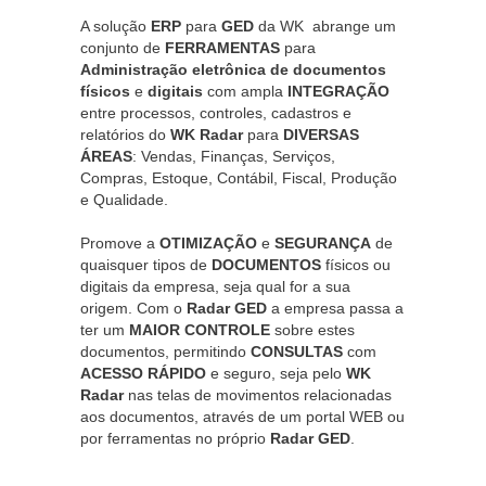
A solução
ERP
para
GED
da WK abrange um
conjunto de
FERRAMENTAS
para
Administração eletrônica de documentos
físicos
e
digitais
com ampla
INTEGRAÇÃO
entre processos, controles, cadastros e
relatórios do
WK Radar
para
DIVERSAS
ÁREAS
: Vendas, Finanças, Serviços,
Compras, Estoque, Contábil, Fiscal, Produção
e Qualidade.
Promove a
OTIMIZAÇÃO
e
SEGURANÇA
de
quaisquer tipos de
DOCUMENTOS
físicos ou
digitais da empresa, seja qual for a sua
origem. Com o
Radar GED
a empresa passa a
ter um
MAIOR CONTROLE
sobre estes
documentos, permitindo
CONSULTAS
com
ACESSO RÁPIDO
e seguro, seja pelo
WK
Radar
nas telas de movimentos relacionadas
aos documentos, através de um portal WEB ou
por ferramentas no próprio
Radar GED
.